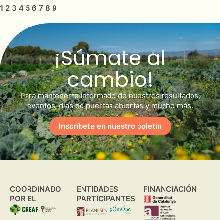
1
2
3
4
5
6
7
8
9
¡Súmate al
cambio!
Para mantenerte informado de nuestros resultados,
eventos, días de puertas abiertas y mucho más.
Inscríbete en nuestro boletín
COORDINADO
ENTIDADES
FINANCIACIÓN
POR EL
PARTICIPANTES