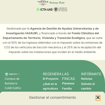
Gestionado por la
Agencia de Gestión de Ayudas Universitarias y de
Investigación (AGAUR)
, y financiado a través del
Fondo Climático del
Departamento de Territorio, Vivienda y Transición Ecológica
, que se nutre
con el 50% de los ingresos obtenidos con el impuesto sobre las emisiones de
CO2 de los vehículos de tracción mecánica y el 20% de la recaptación del
impuesto sobre las instalaciones que inciden en el medio ambiente.
REGENERA
LAS
INFÓRMATE
FINCAS
Campus de
El Proyecto
Noticias
Bellaterra
Planeses
¿Qué es la
Súmate al
(UAB) Edifici
agricultura
Familia
cambio
C 08193
regenerativa?
Torres
Gestionar el consentimiento
Cerdanyola
Quién somos
Verdcamp
del Vallès
Fruits