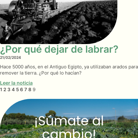
¿Por qué dejar de labrar?
21/02/2024
Hace 5000 años, en el Antiguo Egipto, ya utilizaban arados para
remover la tierra. ¿Por qué lo hacían?
Leer la noticia
1
2
3
4
5
6
7
8
9
¡Súmate al
cambio!