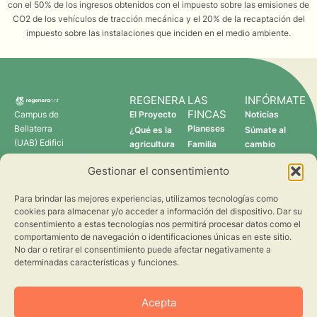
con el 50% de los ingresos obtenidos con el impuesto sobre las emisiones de
CO2 de los vehículos de tracción mecánica y el 20% de la recaptación del
impuesto sobre las instalaciones que inciden en el medio ambiente.
REGENERA
LAS
INFÓRMATE
FINCAS
Campus de
El Proyecto
Noticias
Bellaterra
Planeses
¿Qué es la
Súmate al
(UAB) Edifici
agricultura
Familia
cambio
C 08193
regenerativa?
Torres
Gestionar el consentimiento
Cerdanyola
Quién somos
Verdcamp
del Vallès
Fruits
Para brindar las mejores experiencias, utilizamos tecnologías como
Pomona
cookies para almacenar y/o acceder a información del dispositivo. Dar su
Fruits
consentimiento a estas tecnologías nos permitirá procesar datos como el
regenera@creaf.uab.cat
comportamiento de navegación o identificaciones únicas en este sitio.
No dar o retirar el consentimiento puede afectar negativamente a
determinadas características y funciones.
Acepta