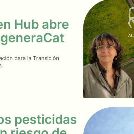
en Hub abre
egeneraCat
ción para la Transición
s.
os pesticidas
n riesgo de