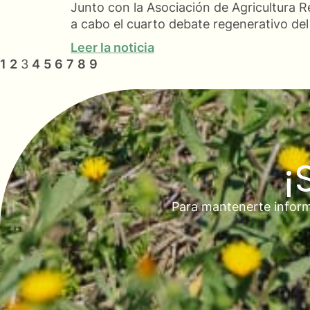
Junto con la Asociación de Agricultura R
a cabo el cuarto debate regenerativo d
Leer la noticia
1
2
3
4
5
6
7
8
9
¡
Para mantenerte inform