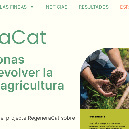
LAS FINCAS
NOTICIAS
RESULTADOS
ESP
raCat
onas
evolver la
 agricultura
 del projecte RegeneraCat sobre