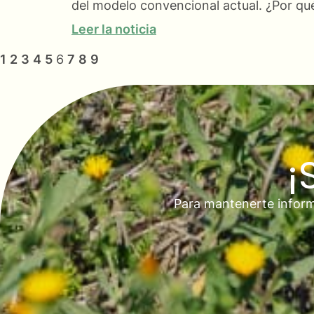
del modelo convencional actual. ¿Por qué
Leer la noticia
1
2
3
4
5
6
7
8
9
¡
Para mantenerte inform