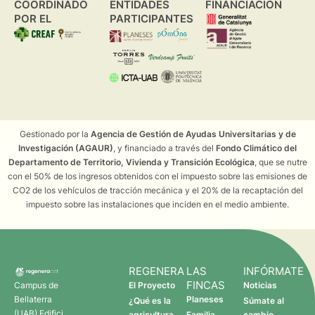
COORDINADO
ENTIDADES
FINANCIACIÓN
POR EL
PARTICIPANTES
Gestionado por la
Agencia de Gestión de Ayudas Universitarias y de
Investigación (AGAUR)
, y financiado a través del
Fondo Climático del
Departamento de Territorio, Vivienda y Transición Ecológica
, que se nutre
con el 50% de los ingresos obtenidos con el impuesto sobre las emisiones de
CO2 de los vehículos de tracción mecánica y el 20% de la recaptación del
impuesto sobre las instalaciones que inciden en el medio ambiente.
REGENERA
LAS
INFÓRMATE
FINCAS
Campus de
El Proyecto
Noticias
Bellaterra
Planeses
¿Qué es la
Súmate al
(UAB) Edifici
agricultura
Familia
cambio