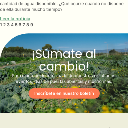
cantidad de agua disponible. ¿Qué ocurre cuando no dispone
de ella durante mucho tiempo?
Leer la noticia
1
2
3
4
5
6
7
8
9
¡Súmate al
cambio!
Para mantenerte informado de nuestros resultados,
eventos, días de puertas abiertas y mucho más.
Inscríbete en nuestro boletín