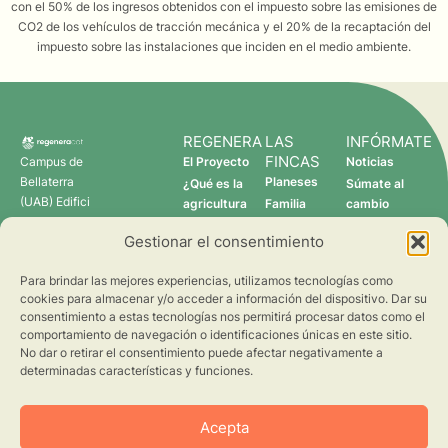
con el 50% de los ingresos obtenidos con el impuesto sobre las emisiones de
CO2 de los vehículos de tracción mecánica y el 20% de la recaptación del
impuesto sobre las instalaciones que inciden en el medio ambiente.
REGENERA
LAS
INFÓRMATE
FINCAS
Campus de
El Proyecto
Noticias
Bellaterra
Planeses
¿Qué es la
Súmate al
(UAB) Edifici
agricultura
Familia
cambio
C 08193
regenerativa?
Torres
Gestionar el consentimiento
Cerdanyola
Quién somos
Verdcamp
del Vallès
Fruits
Para brindar las mejores experiencias, utilizamos tecnologías como
Pomona
cookies para almacenar y/o acceder a información del dispositivo. Dar su
Fruits
consentimiento a estas tecnologías nos permitirá procesar datos como el
regenera@creaf.uab.cat
comportamiento de navegación o identificaciones únicas en este sitio.
No dar o retirar el consentimiento puede afectar negativamente a
determinadas características y funciones.
Acepta