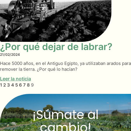
¿Por qué dejar de labrar?
21/02/2024
Hace 5000 años, en el Antiguo Egipto, ya utilizaban arados para
remover la tierra. ¿Por qué lo hacían?
Leer la noticia
1
2
3
4
5
6
7
8
9
¡Súmate al
cambio!