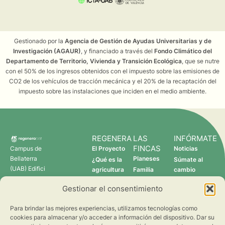
Gestionado por la
Agencia de Gestión de Ayudas Universitarias y de
Investigación (AGAUR)
, y financiado a través del
Fondo Climático del
Departamento de Territorio, Vivienda y Transición Ecológica
, que se nutre
con el 50% de los ingresos obtenidos con el impuesto sobre las emisiones de
CO2 de los vehículos de tracción mecánica y el 20% de la recaptación del
impuesto sobre las instalaciones que inciden en el medio ambiente.
REGENERA
LAS
INFÓRMATE
FINCAS
Campus de
El Proyecto
Noticias
Bellaterra
Planeses
¿Qué es la
Súmate al
(UAB) Edifici
agricultura
Familia
cambio
C 08193
regenerativa?
Torres
Gestionar el consentimiento
Cerdanyola
Quién somos
Verdcamp
del Vallès
Fruits
Para brindar las mejores experiencias, utilizamos tecnologías como
Pomona
cookies para almacenar y/o acceder a información del dispositivo. Dar su
Fruits