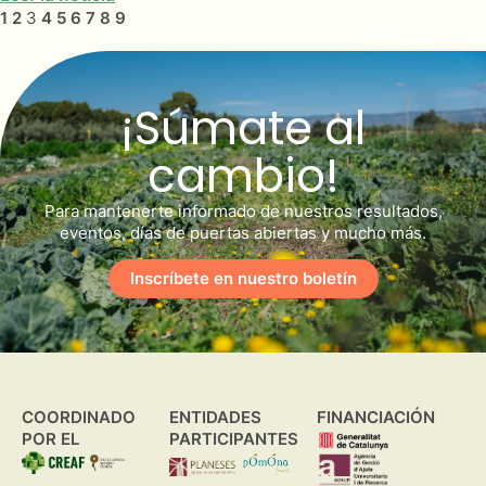
1
2
3
4
5
6
7
8
9
¡Súmate al
cambio!
Para mantenerte informado de nuestros resultados,
eventos, días de puertas abiertas y mucho más.
Inscríbete en nuestro boletín
COORDINADO
ENTIDADES
FINANCIACIÓN
POR EL
PARTICIPANTES