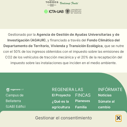
Gestionado por la
Agencia de Gestión de Ayudas Universitarias y de
Investigación (AGAUR)
, y financiado a través del
Fondo Climático del
Departamento de Territorio, Vivienda y Transición Ecológica
, que se nutre
con el 50% de los ingresos obtenidos con el impuesto sobre las emisiones de
CO2 de los vehículos de tracción mecánica y el 20% de la recaptación del
impuesto sobre las instalaciones que inciden en el medio ambiente.
REGENERA
LAS
INFÓRMATE
FINCAS
Campus de
El Proyecto
Noticias
Bellaterra
Planeses
¿Qué es la
Súmate al
(UAB) Edifici
agricultura
Familia
cambio
C 08193
regenerativa?
Torres
Gestionar el consentimiento
Cerdanyola
Quién somos
Verdcamp
del Vallès
Fruits