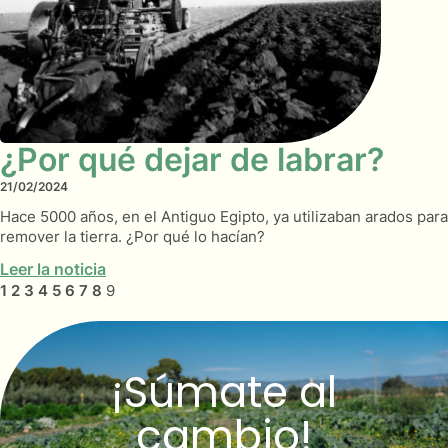
¿Por qué dejar de labrar?
21/02/2024
Hace 5000 años, en el Antiguo Egipto, ya utilizaban arados para
remover la tierra. ¿Por qué lo hacían?
Leer la noticia
1
2
3
4
5
6
7
8
9
¡Súmate al
cambio!