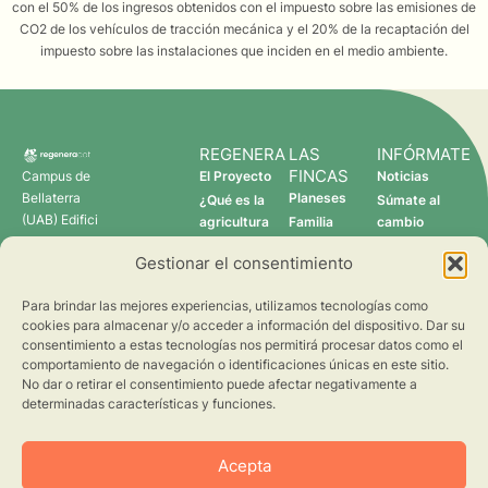
con el 50% de los ingresos obtenidos con el impuesto sobre las emisiones de
CO2 de los vehículos de tracción mecánica y el 20% de la recaptación del
impuesto sobre las instalaciones que inciden en el medio ambiente.
REGENERA
LAS
INFÓRMATE
FINCAS
Campus de
El Proyecto
Noticias
Bellaterra
Planeses
¿Qué es la
Súmate al
(UAB) Edifici
agricultura
Familia
cambio
C 08193
regenerativa?
Torres
Gestionar el consentimiento
Cerdanyola
Quién somos
Verdcamp
del Vallès
Fruits
Para brindar las mejores experiencias, utilizamos tecnologías como
Pomona
cookies para almacenar y/o acceder a información del dispositivo. Dar su
Fruits
consentimiento a estas tecnologías nos permitirá procesar datos como el
regenera@creaf.uab.cat
comportamiento de navegación o identificaciones únicas en este sitio.
No dar o retirar el consentimiento puede afectar negativamente a
determinadas características y funciones.
Acepta