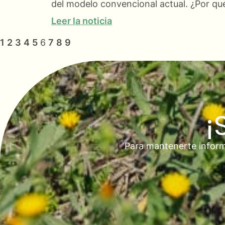
del modelo convencional actual. ¿Por qué
Leer la noticia
1
2
3
4
5
6
7
8
9
¡
Para mantenerte inform