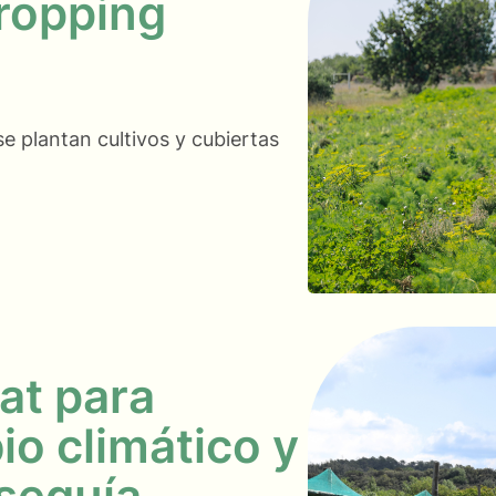
cropping
e plantan cultivos y cubiertas
at para
io climático y
 sequía