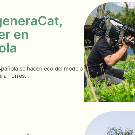
generaCat,
er en
ola
española se hacen eco del modelo
lia Torres.