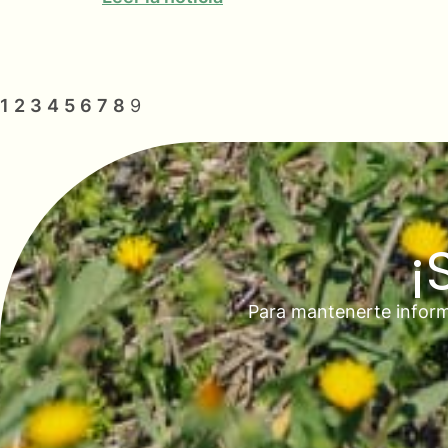
1
2
3
4
5
6
7
8
9
¡
Para mantenerte inform