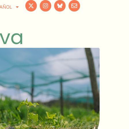
AÑOL
iva