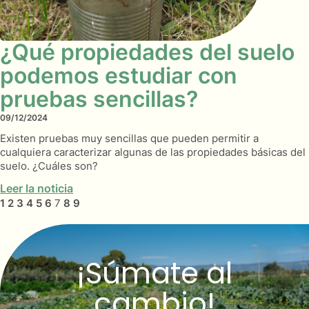
¿Qué propiedades del suelo
podemos estudiar con
pruebas sencillas?
09/12/2024
Existen pruebas muy sencillas que pueden permitir a
cualquiera caracterizar algunas de las propiedades básicas del
suelo. ¿Cuáles son?
Leer la noticia
1
2
3
4
5
6
7
8
9
¡Súmate al
cambio!