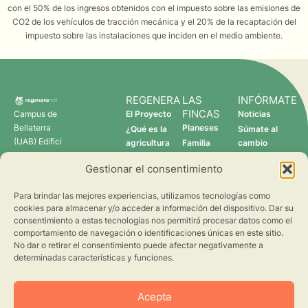
con el 50% de los ingresos obtenidos con el impuesto sobre las emisiones de
CO2 de los vehículos de tracción mecánica y el 20% de la recaptación del
impuesto sobre las instalaciones que inciden en el medio ambiente.
REGENERA
LAS
INFÓRMATE
FINCAS
Campus de
El Proyecto
Noticias
Bellaterra
Planeses
¿Qué es la
Súmate al
(UAB) Edifici
agricultura
Familia
cambio
C 08193
regenerativa?
Torres
Gestionar el consentimiento
Cerdanyola
Quién somos
Verdcamp
del Vallès
Fruits
Para brindar las mejores experiencias, utilizamos tecnologías como
Pomona
cookies para almacenar y/o acceder a información del dispositivo. Dar su
Fruits
consentimiento a estas tecnologías nos permitirá procesar datos como el
regenera@creaf.uab.cat
comportamiento de navegación o identificaciones únicas en este sitio.
No dar o retirar el consentimiento puede afectar negativamente a
determinadas características y funciones.
Acepta