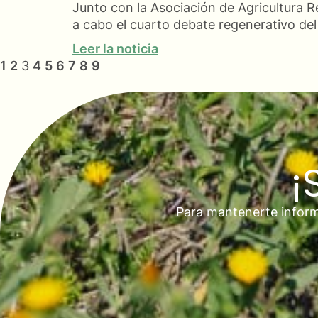
Junto con la Asociación de Agricultura R
a cabo el cuarto debate regenerativo d
Leer la noticia
1
2
3
4
5
6
7
8
9
¡
Para mantenerte inform