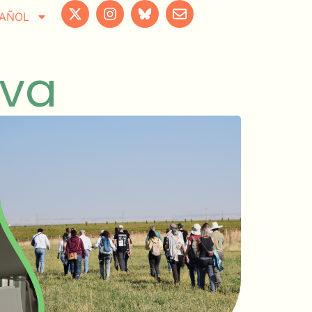
AÑOL
iva