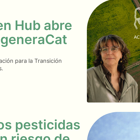
en Hub abre
egeneraCat
ción para la Transición
s.
os pesticidas
n riesgo de