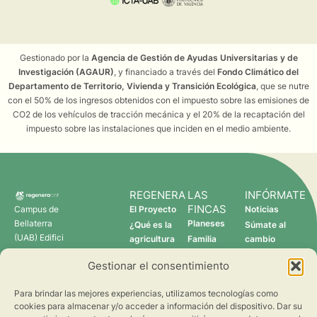
Gestionado por la
Agencia de Gestión de Ayudas Universitarias y de
Investigación (AGAUR)
, y financiado a través del
Fondo Climático del
Departamento de Territorio, Vivienda y Transición Ecológica
, que se nutre
con el 50% de los ingresos obtenidos con el impuesto sobre las emisiones de
CO2 de los vehículos de tracción mecánica y el 20% de la recaptación del
impuesto sobre las instalaciones que inciden en el medio ambiente.
REGENERA
LAS
INFÓRMATE
FINCAS
Campus de
El Proyecto
Noticias
Bellaterra
Planeses
¿Qué es la
Súmate al
(UAB) Edifici
agricultura
Familia
cambio
C 08193
regenerativa?
Torres
Gestionar el consentimiento
Cerdanyola
Quién somos
Verdcamp
del Vallès
Fruits
Para brindar las mejores experiencias, utilizamos tecnologías como
Pomona
cookies para almacenar y/o acceder a información del dispositivo. Dar su
Fruits