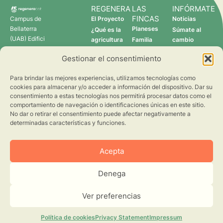
REGENERA
LAS
INFÓRMATE
FINCAS
Campus de
El Proyecto
Noticias
Bellaterra
Planeses
¿Qué es la
Súmate al
(UAB) Edifici
agricultura
Familia
cambio
C 08193
regenerativa?
Torres
Gestionar el consentimiento
Cerdanyola
Quién somos
Verdcamp
del Vallès
Fruits
Para brindar las mejores experiencias, utilizamos tecnologías como
Pomona
cookies para almacenar y/o acceder a información del dispositivo. Dar su
Fruits
consentimiento a estas tecnologías nos permitirá procesar datos como el
regenera@creaf.uab.cat
comportamiento de navegación o identificaciones únicas en este sitio.
No dar o retirar el consentimiento puede afectar negativamente a
determinadas características y funciones.
Acepta
Denega
©2026 CREAF. Todos los derechos reservados.
Aviso Legal
Privacidad
Ver preferencias
Cookies
Diseño web
Política de cookies
Privacy Statement
Impressum