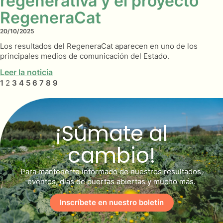
regenerativa y el proyecto
RegeneraCat
20/10/2025
Los resultados del RegeneraCat aparecen en uno de los
principales medios de comunicación del Estado.
Leer la noticia
1
2
3
4
5
6
7
8
9
¡Súmate al
cambio!
Para mantenerte informado de nuestros resultados,
eventos, días de puertas abiertas y mucho más.
Inscríbete en nuestro boletín