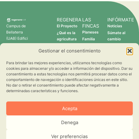
REGENERA
LAS
INFÓRMATE
FINCAS
Campus de
El Proyecto
Noticias
Bellaterra
Planeses
¿Qué es la
Súmate al
(UAB) Edifici
agricultura
Familia
cambio
C 08193
regenerativa?
Torres
Gestionar el consentimiento
Cerdanyola
Quién somos
Verdcamp
del Vallès
Fruits
Para brindar las mejores experiencias, utilizamos tecnologías como
Pomona
cookies para almacenar y/o acceder a información del dispositivo. Dar su
Fruits
consentimiento a estas tecnologías nos permitirá procesar datos como el
regenera@creaf.uab.cat
comportamiento de navegación o identificaciones únicas en este sitio.
No dar o retirar el consentimiento puede afectar negativamente a
determinadas características y funciones.
Acepta
Denega
©2026 CREAF. Todos los derechos reservados.
Aviso Legal
Privacidad
Ver preferencias
Cookies
Diseño web