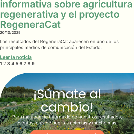
informativa sobre agricultura
regenerativa y el proyecto
RegeneraCat
20/10/2025
Los resultados del RegeneraCat aparecen en uno de los
principales medios de comunicación del Estado.
Leer la noticia
1
2
3
4
5
6
7
8
9
¡Súmate al
cambio!
Para mantenerte informado de nuestros resultados,
eventos, días de puertas abiertas y mucho más.