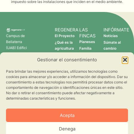
impuesto sobre las instalaciones que inciden en el medio ambiente.
REGENERA
LAS
INFÓRMATE
FINCAS
Campus de
El Proyecto
Noticias
Bellaterra
Planeses
¿Qué es la
Súmate al
(UAB) Edifici
agricultura
Familia
cambio
C 08193
regenerativa?
Torres
Gestionar el consentimiento
Cerdanyola
Quién somos
Verdcamp
del Vallès
Fruits
Para brindar las mejores experiencias, utilizamos tecnologías como
Pomona
cookies para almacenar y/o acceder a información del dispositivo. Dar su
Fruits
consentimiento a estas tecnologías nos permitirá procesar datos como el
regenera@creaf.uab.cat
comportamiento de navegación o identificaciones únicas en este sitio.
No dar o retirar el consentimiento puede afectar negativamente a
determinadas características y funciones.
Acepta
Denega