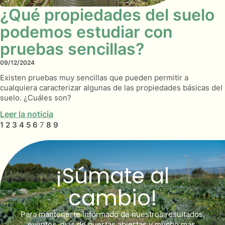
¿Qué propiedades del suelo
podemos estudiar con
pruebas sencillas?
09/12/2024
Existen pruebas muy sencillas que pueden permitir a
cualquiera caracterizar algunas de las propiedades básicas del
suelo. ¿Cuáles son?
Leer la noticia
1
2
3
4
5
6
7
8
9
¡Súmate al
cambio!
Para mantenerte informado de nuestros resultados,
eventos, días de puertas abiertas y mucho más.