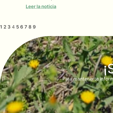
Leer la noticia
1
2
3
4
5
6
7
8
9
¡
Para mantenerte inform