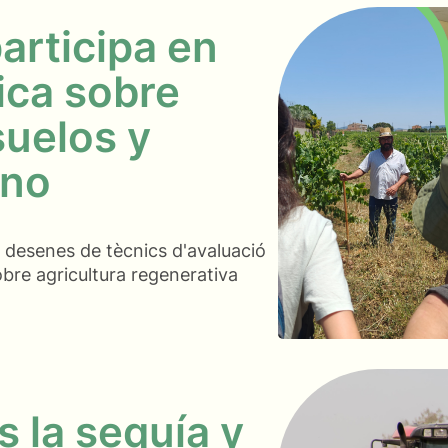
articipa en
ica sobre
suelos y
ono
a desenes de tècnics d'avaluació
obre agricultura regenerativa
 la sequía y