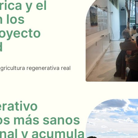
ica y el
 los
royecto
d
gricultura regenerativa real
rativo
os más sanos
nal y acumula