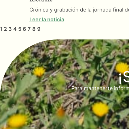
Crónica y grabación de la jornada final
Leer la noticia
1
2
3
4
5
6
7
8
9
¡
Para mantenerte inform