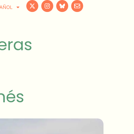
AÑOL
meras
nés