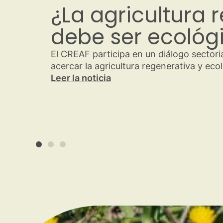
10 criterios bási
definir la agricu
regenerativa
El CREAF y ARI han establecido criterio
el colectivo practicante ibérico durante
Leer la noticia