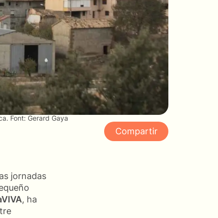
sca. Font: Gerard Gaya
Compartir
ras jornadas
pequeño
aVIVA
, ha
tre