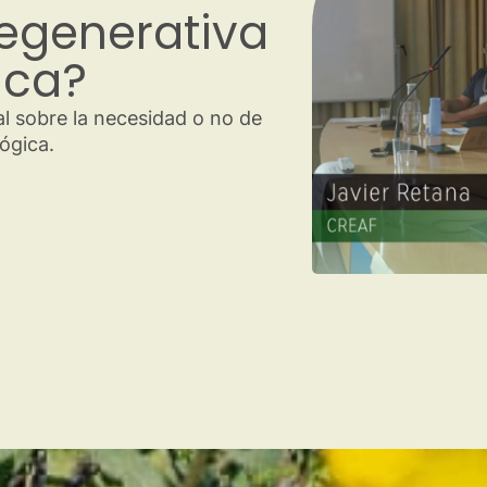
cos para
ltura
s regenerativos consensuados con
 el proyecto REGEN.