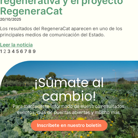
regenerativa y el proyecto
RegeneraCat
20/10/2025
Los resultados del RegeneraCat aparecen en uno de los
principales medios de comunicación del Estado.
Leer la noticia
1
2
3
4
5
6
7
8
9
¡Súmate al
cambio!
Para mantenerte informado de nuestros resultados,
eventos, días de puertas abiertas y mucho más.
Inscríbete en nuestro boletín