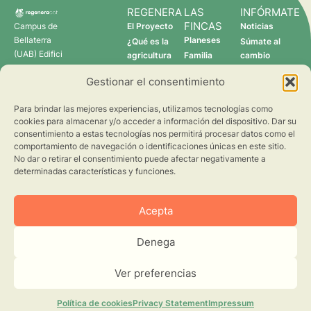
REGENERA
LAS
INFÓRMATE
FINCAS
Campus de
El Proyecto
Noticias
Bellaterra
Planeses
¿Qué es la
Súmate al
(UAB) Edifici
agricultura
Familia
cambio
C 08193
regenerativa?
Torres
Gestionar el consentimiento
Cerdanyola
Quién somos
Verdcamp
del Vallès
Fruits
Para brindar las mejores experiencias, utilizamos tecnologías como
Pomona
cookies para almacenar y/o acceder a información del dispositivo. Dar su
Fruits
consentimiento a estas tecnologías nos permitirá procesar datos como el
regenera@creaf.uab.cat
comportamiento de navegación o identificaciones únicas en este sitio.
No dar o retirar el consentimiento puede afectar negativamente a
determinadas características y funciones.
Acepta
Denega
©2026 CREAF. Todos los derechos reservados.
Aviso Legal
Privacidad
Ver preferencias
Cookies
Diseño web
Política de cookies
Privacy Statement
Impressum