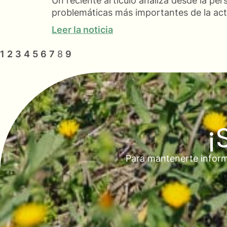
Un reciente artículo analiza desde la per
problemáticas más importantes de la act
Leer la noticia
1
2
3
4
5
6
7
8
9
¡
Para mantenerte inform