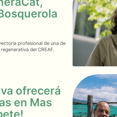
neraCat,
 Bosquerola
yectoria profesional de una de
a regenerativa del CREAF.
iva ofrecerá
tas en Mas
bete!