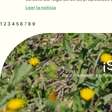
Leer la noticia
1
2
3
4
5
6
7
8
9
¡
Para mantenerte inform