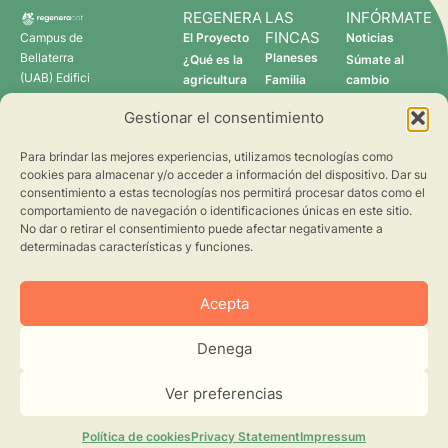
REGENERA
LAS
INFÓRMATE
FINCAS
Campus de
El Proyecto
Noticias
Bellaterra
Planeses
¿Qué es la
Súmate al
(UAB) Edifici
agricultura
Familia
cambio
C 08193
regenerativa?
Torres
Gestionar el consentimiento
Cerdanyola
Quién somos
Verdcamp
del Vallès
Fruits
Para brindar las mejores experiencias, utilizamos tecnologías como
Pomona
cookies para almacenar y/o acceder a información del dispositivo. Dar su
Fruits
consentimiento a estas tecnologías nos permitirá procesar datos como el
regenera@creaf.uab.cat
comportamiento de navegación o identificaciones únicas en este sitio.
No dar o retirar el consentimiento puede afectar negativamente a
determinadas características y funciones.
Acepta
Denega
©2026 CREAF. Todos los derechos reservados.
Aviso Legal
Privacidad
Ver preferencias
Cookies
Diseño web
Política de cookies
Privacy Statement
Impressum