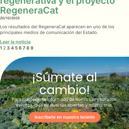
regenerativa y el proyecto
RegeneraCat
20/10/2025
Los resultados del RegeneraCat aparecen en uno de los
principales medios de comunicación del Estado.
Leer la noticia
1
2
3
4
5
6
7
8
9
¡Súmate al
cambio!
Para mantenerte informado de nuestros resultados,
eventos, días de puertas abiertas y mucho más.
Inscríbete en nuestro boletín