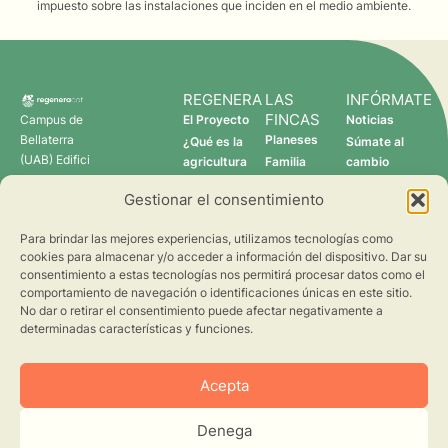
impuesto sobre las instalaciones que inciden en el medio ambiente.
REGENERA
LAS
INFÓRMATE
FINCAS
Campus de
El Proyecto
Noticias
Bellaterra
Planeses
¿Qué es la
Súmate al
(UAB) Edifici
agricultura
Familia
cambio
C 08193
regenerativa?
Torres
Gestionar el consentimiento
Cerdanyola
Quién somos
Verdcamp
del Vallès
Fruits
Para brindar las mejores experiencias, utilizamos tecnologías como
Pomona
cookies para almacenar y/o acceder a información del dispositivo. Dar su
Fruits
consentimiento a estas tecnologías nos permitirá procesar datos como el
regenera@creaf.uab.cat
comportamiento de navegación o identificaciones únicas en este sitio.
No dar o retirar el consentimiento puede afectar negativamente a
determinadas características y funciones.
Acepta
Denega