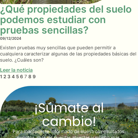
¿Qué propiedades del suelo
podemos estudiar con
pruebas sencillas?
09/12/2024
Existen pruebas muy sencillas que pueden permitir a
cualquiera caracterizar algunas de las propiedades básicas del
suelo. ¿Cuáles son?
Leer la noticia
1
2
3
4
5
6
7
8
9
¡Súmate al
cambio!
Para mantenerte informado de nuestros resultados,
eventos, días de puertas abiertas y mucho más.