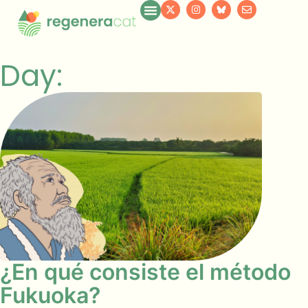
Day:
¿En qué consiste el método
Fukuoka?