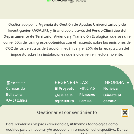
Gestionado por la
Agencia de Gestión de Ayudas Universitarias y de
Investigación (AGAUR)
, y financiado a través del
Fondo Climático del
Departamento de Territorio, Vivienda y Transición Ecológica
, que se nutre
con el 50% de los ingresos obtenidos con el impuesto sobre las emisiones de
CO2 de los vehículos de tracción mecánica y el 20% de la recaptación del
impuesto sobre las instalaciones que inciden en el medio ambiente.
REGENERA
LAS
INFÓRMATE
FINCAS
Campus de
El Proyecto
Noticias
Bellaterra
Planeses
¿Qué es la
Súmate al
(UAB) Edifici
agricultura
Familia
cambio
C 08193
regenerativa?
Torres
Gestionar el consentimiento
Cerdanyola
Quién somos
Verdcamp
del Vallès
Fruits
Para brindar las mejores experiencias, utilizamos tecnologías como
Pomona
cookies para almacenar y/o acceder a información del dispositivo. Dar su
Fruits