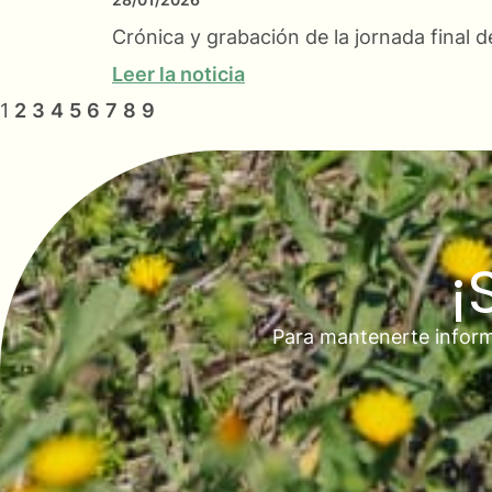
Crónica y grabación de la jornada final
Leer la noticia
1
2
3
4
5
6
7
8
9
¡
Para mantenerte inform