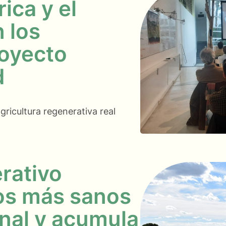
ica y el
 los
royecto
d
gricultura regenerativa real
rativo
os más sanos
nal y acumula