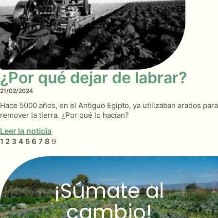
¿Por qué dejar de labrar?
21/02/2024
Hace 5000 años, en el Antiguo Egipto, ya utilizaban arados para
remover la tierra. ¿Por qué lo hacían?
Leer la noticia
1
2
3
4
5
6
7
8
9
¡Súmate al
cambio!