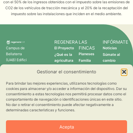
con el 50% de los ingresos obtenidos con el impuesto sobre las emisiones de
CO2 de los vehículos de tracción mecánica y el 20% de la recaptación del
impuesto sobre las instalaciones que inciden en el medio ambiente.
REGENERA
LAS
INFÓRMATE
FINCAS
Campus de
El Proyecto
Noticias
Bellaterra
Planeses
¿Qué es la
Súmate al
(UAB) Edifici
agricultura
Familia
cambio
C 08193
regenerativa?
Torres
Gestionar el consentimiento
Cerdanyola
Quién somos
Verdcamp
del Vallès
Fruits
Para brindar las mejores experiencias, utilizamos tecnologías como
Pomona
cookies para almacenar y/o acceder a información del dispositivo. Dar su
Fruits
consentimiento a estas tecnologías nos permitirá procesar datos como el
regenera@creaf.uab.cat
comportamiento de navegación o identificaciones únicas en este sitio.
No dar o retirar el consentimiento puede afectar negativamente a
determinadas características y funciones.
Acepta