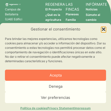
REGENERA
LAS
INFÓRMATE
FINCAS
Campus de
El Proyecto
Noticias
Bellaterra
Planeses
¿Qué es la
Súmate al
(UAB) Edifici
agricultura
Familia
cambio
C 08193
regenerativa?
Torres
Gestionar el consentimiento
Cerdanyola
Quién somos
Verdcamp
del Vallès
Fruits
Para brindar las mejores experiencias, utilizamos tecnologías como
Pomona
cookies para almacenar y/o acceder a información del dispositivo. Dar su
Fruits
consentimiento a estas tecnologías nos permitirá procesar datos como el
regenera@creaf.uab.cat
comportamiento de navegación o identificaciones únicas en este sitio.
No dar o retirar el consentimiento puede afectar negativamente a
determinadas características y funciones.
Acepta
Denega
©2026 CREAF. Todos los derechos reservados.
Aviso Legal
Privacidad
Ver preferencias
Cookies
Diseño web
Política de cookies
Privacy Statement
Impressum