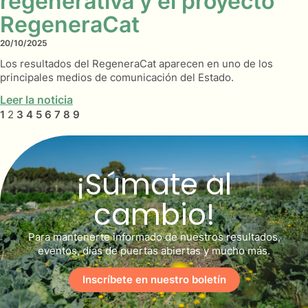
regenerativa y el proyecto
RegeneraCat
20/10/2025
Los resultados del RegeneraCat aparecen en uno de los
principales medios de comunicación del Estado.
Leer la noticia
1
2
3
4
5
6
7
8
9
¡Súmate al
cambio!
Para mantenerte informado de nuestros resultados,
eventos, días de puertas abiertas y mucho más.
Inscríbete en nuestro boletín