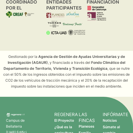
COORDINADO
ENTIDADES
FINANCIACIÓN
POR EL
PARTICIPANTES
Gestionado por la
Agencia de Gestión de Ayudas Universitarias y de
Investigación (AGAUR)
, y financiado a través del
Fondo Climático del
Departamento de Territorio, Vivienda y Transición Ecológica
, que se nutre
con el 50% de los ingresos obtenidos con el impuesto sobre las emisiones de
CO2 de los vehículos de tracción mecánica y el 20% de la recaptación del
impuesto sobre las instalaciones que inciden en el medio ambiente.
REGENERA
LAS
INFÓRMATE
FINCAS
Campus de
El Proyecto
Noticias
Bellaterra
Planeses
¿Qué es la
Súmate al
(UAB) Edifici
agricultura
Familia
cambio