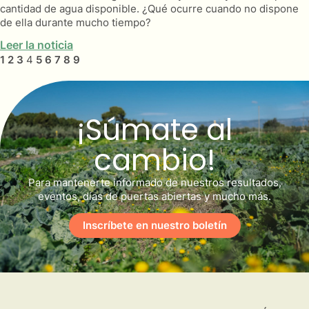
cantidad de agua disponible. ¿Qué ocurre cuando no dispone
de ella durante mucho tiempo?
Leer la noticia
1
2
3
4
5
6
7
8
9
¡Súmate al
cambio!
Para mantenerte informado de nuestros resultados,
eventos, días de puertas abiertas y mucho más.
Inscríbete en nuestro boletín