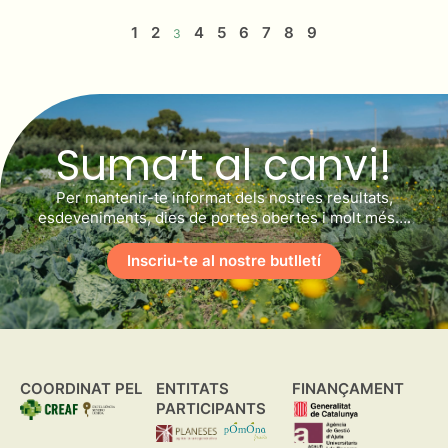
1
2
4
5
6
7
8
9
3
Suma’t al canvi!
Per mantenir-te informat dels nostres resultats,
esdeveniments, dies de portes obertes i molt més….
Inscriu-te al nostre butlletí
COORDINAT PEL
ENTITATS
FINANÇAMENT
PARTICIPANTS