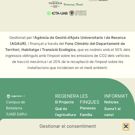
Gestionat per l’
Agència de Gestió d’Ajuts Universitaris i de Recerca
(AGAUR)
, i finançat a través del
Fons Climàtic del Departament de
Territori, Habitatge i Transició Ecològica
, que es nodreix amb el 50% dels
ingressos obtinguts amb l’impost sobre les emissions de CO2 dels vehicles
de tracció mecànica i el 20% de la recaptació de l’impost sobre les
instal·lacions que incideixen en el medi ambient.
REGENERA
LES
INFORMA’T
FINQUES
Campus de
El Projecte
Notícies
Bellaterra
Planeses
Què és
Suma’t al
(UAB) Edifici
l’agricultura
Família
canvi
C 08193
regenerativa?
Torres
Gestionar el consentiment
Cerdanyola
Qui som
Verdcamp
del Vallès
Fruits