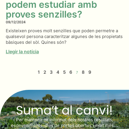
podem estudiar amb
proves senzilles?
09/12/2024
Existeixen proves molt senzilles que poden permetre a
qualsevol persona caracteritzar algunes de les propietats
bàsiques del sòl. Quines són?
Llegir la notícia
1
2
3
4
5
6
8
9
7
Suma’t al canvi!
Per mantenir-te informat dels nostres resultats,
esdeveniments, dies de portes obertes i molt més….