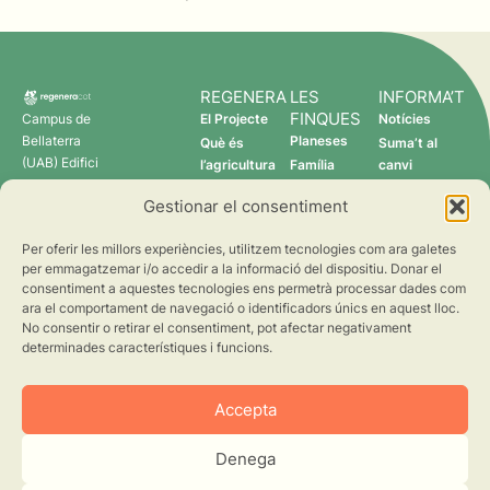
REGENERA
LES
INFORMA’T
FINQUES
Campus de
El Projecte
Notícies
Bellaterra
Planeses
Què és
Suma’t al
(UAB) Edifici
l’agricultura
Família
canvi
C 08193
regenerativa?
Torres
Gestionar el consentiment
Cerdanyola
Qui som
Verdcamp
del Vallès
Fruits
Per oferir les millors experiències, utilitzem tecnologies com ara galetes
Pomona
per emmagatzemar i/o accedir a la informació del dispositiu. Donar el
Fruits
consentiment a aquestes tecnologies ens permetrà processar dades com
regenera@creaf.uab.cat
ara el comportament de navegació o identificadors únics en aquest lloc.
No consentir o retirar el consentiment, pot afectar negativament
determinades característiques i funcions.
Accepta
Denega