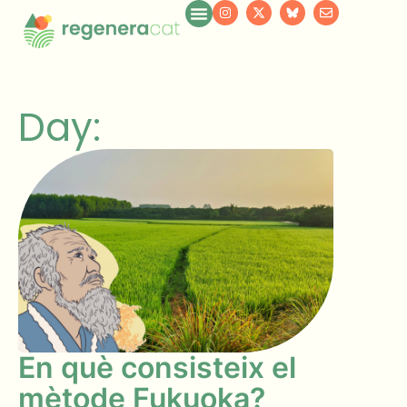
Day:
En què consisteix el
mètode Fukuoka?