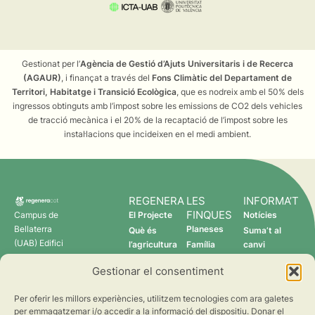
Gestionat per l’
Agència de Gestió d’Ajuts Universitaris i de Recerca
(AGAUR)
, i finançat a través del
Fons Climàtic del Departament de
Territori, Habitatge i Transició Ecològica
, que es nodreix amb el 50% dels
ingressos obtinguts amb l’impost sobre les emissions de CO2 dels vehicles
de tracció mecànica i el 20% de la recaptació de l’impost sobre les
instal·lacions que incideixen en el medi ambient.
REGENERA
LES
INFORMA’T
FINQUES
Campus de
El Projecte
Notícies
Bellaterra
Planeses
Què és
Suma’t al
(UAB) Edifici
l’agricultura
Família
canvi
C 08193
regenerativa?
Torres
Gestionar el consentiment
Cerdanyola
Qui som
Verdcamp
del Vallès
Fruits
Per oferir les millors experiències, utilitzem tecnologies com ara galetes
Pomona
per emmagatzemar i/o accedir a la informació del dispositiu. Donar el