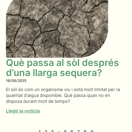
Què passa al sòl després
d’una llarga sequera?
16/06/2025
El sòl és com un organisme viu i està molt limitat per la
quanitat d'aigua disponible. Què passa quan no en
disposa durant molt de temps?
Llegir la notícia
1
2
3
5
6
7
8
9