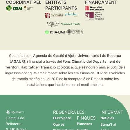
COORDINAT PEL
ENTITATS
FINANÇAMENT
PARTICIPANTS
Gestionat per l’
Agència de Gestió d’Ajuts Universitaris i de Recerca
(AGAUR)
, i finançat a través del
Fons Climàtic del Departament de
Territori, Habitatge i Transició Ecològica
, que es nodreix amb el 50% dels
ingressos obtinguts amb l’impost sobre les emissions de CO2 dels vehicles
de tracció mecànica i el 20% de la recaptació de l’impost sobre les
instal·lacions que incideixen en el medi ambient.
REGENERA
LES
INFORMA’T
FINQUES
Campus de
El Projecte
Notícies
Bellaterra
Planeses
Què és
Suma’t al
(UAB) Edifici