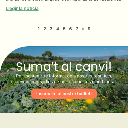
Llegir la notícia
1
2
3
4
5
6
7
9
8
Suma’t al canvi!
Per mantenir-te informat dels nostres resultats,
esdeveniments, dies de portes obertes i molt més….
Inscriu-te al nostre butlletí