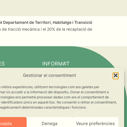
l Departament de Territori, Habitatge i Transició
 de tracció mecànica i el 20% de la recaptació de
ES
INFORMA’T
Notícies
Gestionar el consentiment
Suma’t al canvi
es millors experiències, utilitzem tecnologies com ara galetes per
ts
 i/o accedir a la informació del dispositiu. Donar el consentiment a
cnologies ens permetrà processar dades com ara el comportament de
s
identificadors únics en aquest lloc. No consentir o retirar el consentiment,
negativament determinades característiques i funcions.
ccepta
Denega
Veure preferències