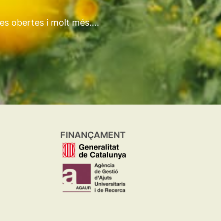
tes obertes i molt més….
FINANÇAMENT