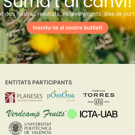
Suma’t al canvi!
t dels nostres resultats, esdeveniments, dies de por
Inscriu-te al nostre butlletí
ENTITATS PARTICIPANTS