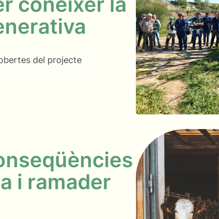
r conèixer la
enerativa
obertes del projecte
conseqüències
la i ramader