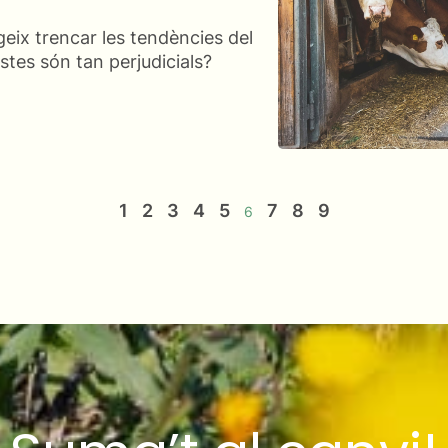
geix trencar les tendències del
tes són tan perjudicials?
1
2
3
4
5
7
8
9
6