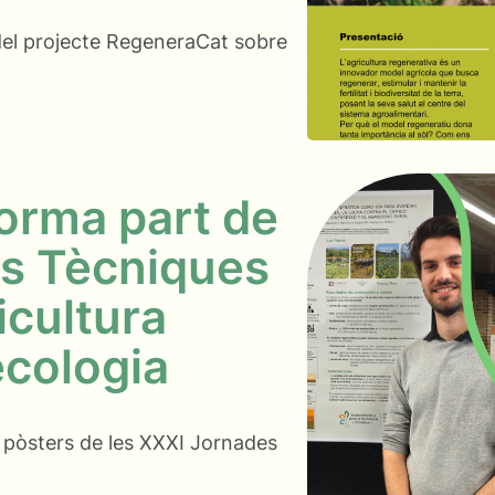
 del projecte RegeneraCat sobre
orma part de
es Tècniques
icultura
ecologia
 pòsters de les XXXI Jornades