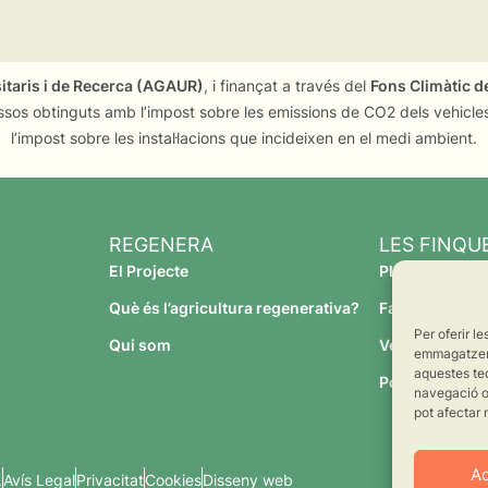
sitaris i de Recerca (AGAUR)
, i finançat a través del
Fons Climàtic de
ssos obtinguts amb l’impost sobre les emissions de CO2 dels vehicles
l’impost sobre les instal·lacions que incideixen en el medi ambient.
REGENERA
LES FINQU
El Projecte
Planeses
Què és l’agricultura regenerativa?
Família Torres
Per oferir l
Qui som
Verdcamp Frui
emmagatzemar
aquestes te
Pomona Fruit
navegació o 
pot afectar 
A
.
Avís Legal
Privacitat
Cookies
Disseny web