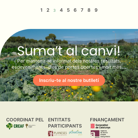
1
2
4
5
6
7
8
9
3
Suma’t al canvi!
Per mantenir-te informat dels nostres resultats,
esdeveniments, dies de portes obertes i molt més….
Inscriu-te al nostre butlletí
COORDINAT PEL
ENTITATS
FINANÇAMENT
PARTICIPANTS