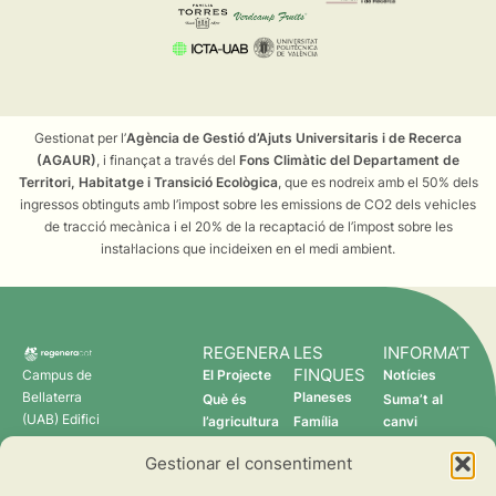
Gestionat per l’
Agència de Gestió d’Ajuts Universitaris i de Recerca
(AGAUR)
, i finançat a través del
Fons Climàtic del Departament de
Territori, Habitatge i Transició Ecològica
, que es nodreix amb el 50% dels
ingressos obtinguts amb l’impost sobre les emissions de CO2 dels vehicles
de tracció mecànica i el 20% de la recaptació de l’impost sobre les
instal·lacions que incideixen en el medi ambient.
REGENERA
LES
INFORMA’T
FINQUES
Campus de
El Projecte
Notícies
Bellaterra
Planeses
Què és
Suma’t al
(UAB) Edifici
l’agricultura
Família
canvi
C 08193
regenerativa?
Torres
Gestionar el consentiment
Cerdanyola
Qui som
Verdcamp
del Vallès
Fruits