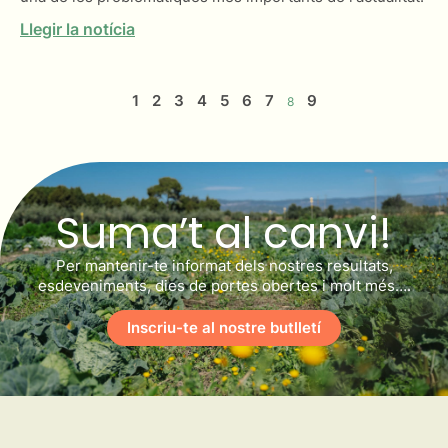
Llegir la notícia
1
2
3
4
5
6
7
9
8
Suma’t al canvi!
Per mantenir-te informat dels nostres resultats,
esdeveniments, dies de portes obertes i molt més….
Inscriu-te al nostre butlletí