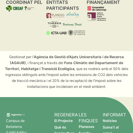
COORDINAT PEL
ENTITATS
FINANÇAMENT
PARTICIPANTS
Gestionat per l’
Agència de Gestió d’Ajuts Universitaris i de Recerca
(AGAUR)
, i finançat a través del
Fons Climàtic del Departament de
Territori, Habitatge i Transició Ecològica
, que es nodreix amb el 50% dels
ingressos obtinguts amb l’impost sobre les emissions de CO2 dels vehicles
de tracció mecànica i el 20% de la recaptació de l’impost sobre les
instal·lacions que incideixen en el medi ambient.
REGENERA
LES
INFORMA’T
FINQUES
Campus de
El Projecte
Notícies
Bellaterra
Planeses
Què és
Suma’t al
(UAB) Edifici