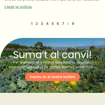
Llegir la notícia
1
2
3
4
5
6
7
9
8
Suma’t al canvi!
Per mantenir-te informat dels nostres resultats,
esdeveniments, dies de portes obertes i molt més….
Inscriu-te al nostre butlletí