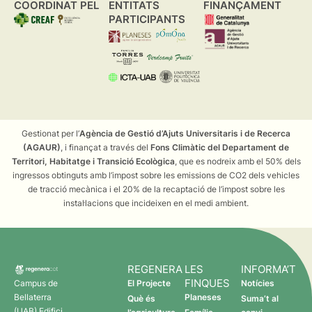
COORDINAT PEL
ENTITATS
FINANÇAMENT
PARTICIPANTS
Gestionat per l’
Agència de Gestió d’Ajuts Universitaris i de Recerca
(AGAUR)
, i finançat a través del
Fons Climàtic del Departament de
Territori, Habitatge i Transició Ecològica
, que es nodreix amb el 50% dels
ingressos obtinguts amb l’impost sobre les emissions de CO2 dels vehicles
de tracció mecànica i el 20% de la recaptació de l’impost sobre les
instal·lacions que incideixen en el medi ambient.
REGENERA
LES
INFORMA’T
FINQUES
Campus de
El Projecte
Notícies
Bellaterra
Planeses
Què és
Suma’t al
(UAB) Edifici