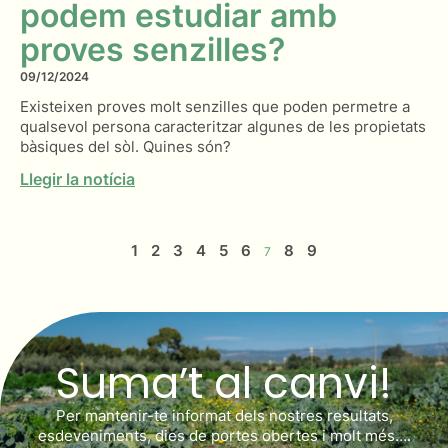
podem estudiar amb
proves senzilles?
09/12/2024
Existeixen proves molt senzilles que poden permetre a
qualsevol persona caracteritzar algunes de les propietats
bàsiques del sòl. Quines són?
Llegir la notícia
1
2
3
4
5
6
8
9
7
Suma’t al canvi!
Per mantenir-te informat dels nostres resultats,
esdeveniments, dies de portes obertes i molt més….