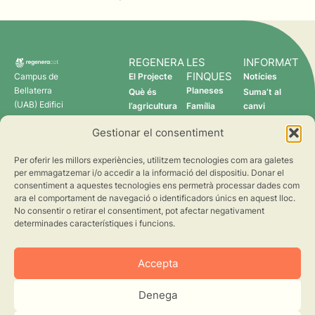
REGENERA
LES
INFORMA’T
FINQUES
Campus de
El Projecte
Notícies
Bellaterra
Planeses
Què és
Suma’t al
(UAB) Edifici
l’agricultura
Família
canvi
C 08193
regenerativa?
Torres
Gestionar el consentiment
Cerdanyola
Qui som
Verdcamp
del Vallès
Fruits
Per oferir les millors experiències, utilitzem tecnologies com ara galetes
Pomona
per emmagatzemar i/o accedir a la informació del dispositiu. Donar el
Fruits
consentiment a aquestes tecnologies ens permetrà processar dades com
regenera@creaf.uab.cat
ara el comportament de navegació o identificadors únics en aquest lloc.
No consentir o retirar el consentiment, pot afectar negativament
determinades característiques i funcions.
Accepta
Denega