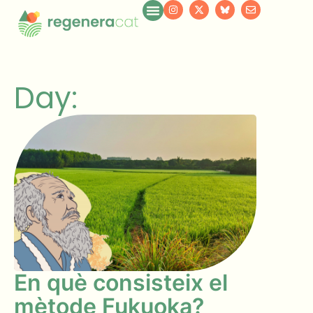
Day:
En què consisteix el
mètode Fukuoka?