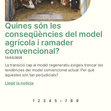
Quines són les
conseqüències del model
agrícola i ramader
convencional?
13/03/2025
La transició cap al model regeneratiu exigeix trencar les
tendències del model convencional actual. Per què
aquestes són tan perjudicials?
Llegir la notícia
1
2
3
4
5
7
8
9
6