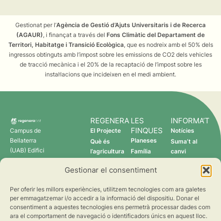
Gestionat per l’
Agència de Gestió d’Ajuts Universitaris i de Recerca
(AGAUR)
, i finançat a través del
Fons Climàtic del Departament de
Territori, Habitatge i Transició Ecològica
, que es nodreix amb el 50% dels
ingressos obtinguts amb l’impost sobre les emissions de CO2 dels vehicles
de tracció mecànica i el 20% de la recaptació de l’impost sobre les
instal·lacions que incideixen en el medi ambient.
REGENERA
LES
INFORMA’T
FINQUES
Campus de
El Projecte
Notícies
Bellaterra
Planeses
Què és
Suma’t al
(UAB) Edifici
l’agricultura
Família
canvi
C 08193
regenerativa?
Torres
Gestionar el consentiment
Cerdanyola
Qui som
Verdcamp
del Vallès
Fruits
Per oferir les millors experiències, utilitzem tecnologies com ara galetes
Pomona
per emmagatzemar i/o accedir a la informació del dispositiu. Donar el
Fruits
consentiment a aquestes tecnologies ens permetrà processar dades com
regenera@creaf.uab.cat
ara el comportament de navegació o identificadors únics en aquest lloc.