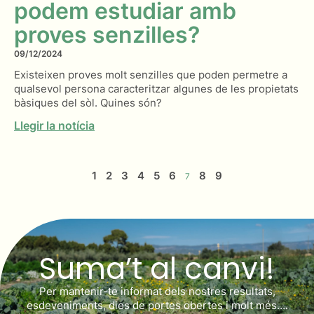
podem estudiar amb
proves senzilles?
09/12/2024
Existeixen proves molt senzilles que poden permetre a
qualsevol persona caracteritzar algunes de les propietats
bàsiques del sòl. Quines són?
Llegir la notícia
1
2
3
4
5
6
8
9
7
Suma’t al canvi!
Per mantenir-te informat dels nostres resultats,
esdeveniments, dies de portes obertes i molt més….