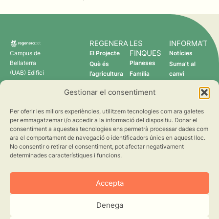
REGENERA
LES
INFORMA’T
FINQUES
Campus de
El Projecte
Notícies
Bellaterra
Planeses
Què és
Suma’t al
(UAB) Edifici
l’agricultura
Família
canvi
C 08193
regenerativa?
Torres
Gestionar el consentiment
Cerdanyola
Qui som
Verdcamp
del Vallès
Fruits
Per oferir les millors experiències, utilitzem tecnologies com ara galetes
Pomona
per emmagatzemar i/o accedir a la informació del dispositiu. Donar el
Fruits
consentiment a aquestes tecnologies ens permetrà processar dades com
regenera@creaf.uab.cat
ara el comportament de navegació o identificadors únics en aquest lloc.
No consentir o retirar el consentiment, pot afectar negativament
determinades característiques i funcions.
Accepta
Denega