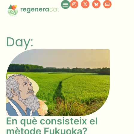
Day:
En què consisteix el
mètode Fukuoka?