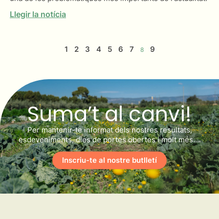
Llegir la notícia
1
2
3
4
5
6
7
9
8
Suma’t al canvi!
Per mantenir-te informat dels nostres resultats,
esdeveniments, dies de portes obertes i molt més….
Inscriu-te al nostre butlletí