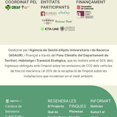
COORDINAT PEL
ENTITATS
FINANÇAMENT
PARTICIPANTS
Gestionat per l’
Agència de Gestió d’Ajuts Universitaris i de Recerca
(AGAUR)
, i finançat a través del
Fons Climàtic del Departament de
Territori, Habitatge i Transició Ecològica
, que es nodreix amb el 50% dels
ingressos obtinguts amb l’impost sobre les emissions de CO2 dels vehicles
de tracció mecànica i el 20% de la recaptació de l’impost sobre les
instal·lacions que incideixen en el medi ambient.
REGENERA
LES
INFORMA’T
FINQUES
Campus de
El Projecte
Notícies
Bellaterra
Planeses
Què és
Suma’t al
(UAB) Edifici