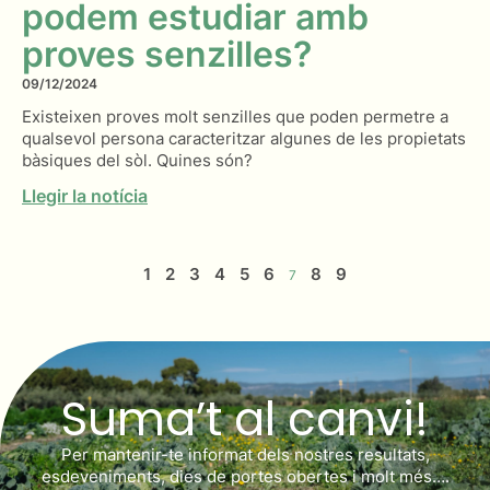
podem estudiar amb
proves senzilles?
09/12/2024
Existeixen proves molt senzilles que poden permetre a
qualsevol persona caracteritzar algunes de les propietats
bàsiques del sòl. Quines són?
Llegir la notícia
1
2
3
4
5
6
8
9
7
Suma’t al canvi!
Per mantenir-te informat dels nostres resultats,
esdeveniments, dies de portes obertes i molt més….