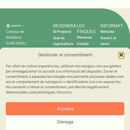
REGENERA
LES
INFORMA’T
FINQUES
Campus de
El Projecte
Notícies
Bellaterra
Planeses
Què és
Suma’t al
(UAB) Edifici
l’agricultura
Família
canvi
C 08193
regenerativa?
Torres
Gestionar el consentiment
Cerdanyola
Qui som
Verdcamp
del Vallès
Fruits
Per oferir les millors experiències, utilitzem tecnologies com ara galetes
Pomona
per emmagatzemar i/o accedir a la informació del dispositiu. Donar el
Fruits
consentiment a aquestes tecnologies ens permetrà processar dades com
regenera@creaf.uab.cat
ara el comportament de navegació o identificadors únics en aquest lloc.
No consentir o retirar el consentiment, pot afectar negativament
determinades característiques i funcions.
Accepta
Denega