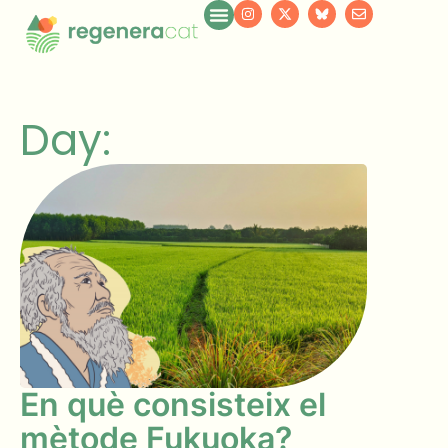
Day:
En què consisteix el
mètode Fukuoka?