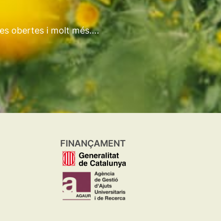
tes obertes i molt més….
FINANÇAMENT