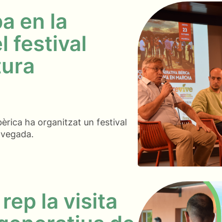
a en la
l festival
tura
bèrica ha organitzat un festival
 vegada.
ep la visita