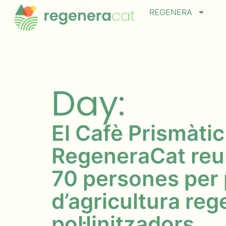
REGENERA
Day:
El Cafè Prismàtic
RegeneraCat reu
70 persones per 
d’agricultura reg
pol·linitzadors