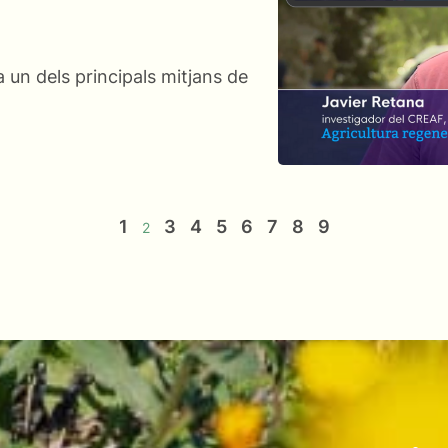
 un dels principals mitjans de
1
3
4
5
6
7
8
9
2