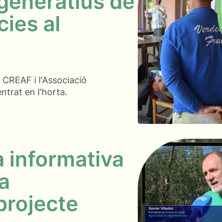
generatius de
ies al
l CREAF i l'Associació
ntrat en l'horta.
 informativa
ra
 projecte