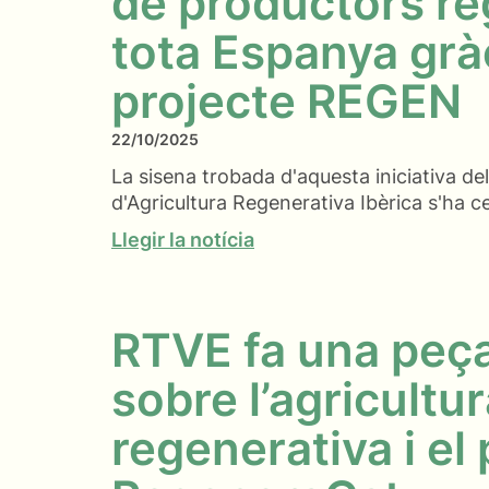
de productors re
tota Espanya gràc
projecte REGEN
22/10/2025
La sisena trobada d'aquesta iniciativa de
d'Agricultura Regenerativa Ibèrica s'ha ce
Llegir la notícia
RTVE fa una peça
sobre l’agricultu
regenerativa i el