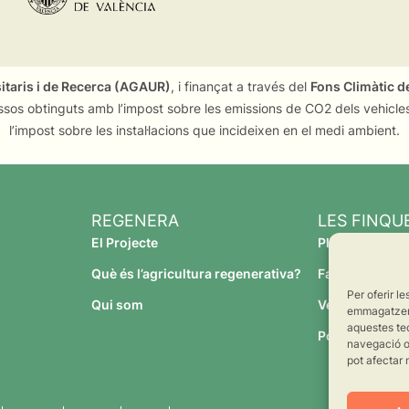
sitaris i de Recerca (AGAUR)
, i finançat a través del
Fons Climàtic de
ssos obtinguts amb l’impost sobre les emissions de CO2 dels vehicles
l’impost sobre les instal·lacions que incideixen en el medi ambient.
REGENERA
LES FINQU
El Projecte
Planeses
Què és l’agricultura regenerativa?
Família Torres
Per oferir l
Qui som
Verdcamp Frui
emmagatzemar
aquestes te
Pomona Fruit
navegació o 
pot afectar 