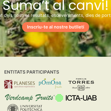
Suma’t al canvi!
t dels nostres resultats, esdeveniments, dies de por
Inscriu-te al nostre butlletí
ENTITATS PARTICIPANTS