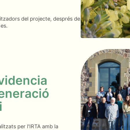
nitzadors del projecte, després de
nes.
videncia
generació
i
litzats per l'IRTA amb la