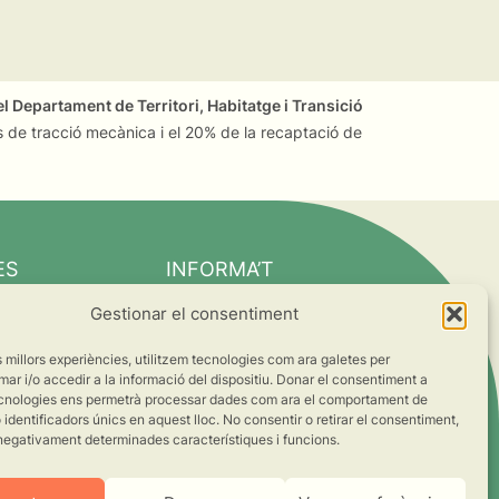
l Departament de Territori, Habitatge i Transició
 de tracció mecànica i el 20% de la recaptació de
ES
INFORMA’T
Notícies
Gestionar el consentiment
Suma’t al canvi
es millors experiències, utilitzem tecnologies com ara galetes per
ts
 i/o accedir a la informació del dispositiu. Donar el consentiment a
cnologies ens permetrà processar dades com ara el comportament de
s
identificadors únics en aquest lloc. No consentir o retirar el consentiment,
negativament determinades característiques i funcions.